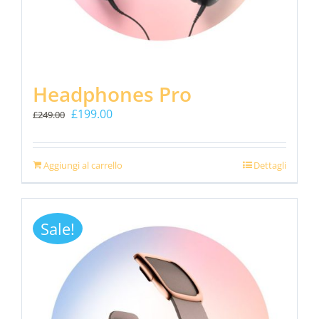
Headphones Pro
Il
Il
£
199.00
£
249.00
prezzo
prezzo
originale
attuale
era:
è:
Aggiungi al carrello
Dettagli
£249.00.
£199.00.
Sale!