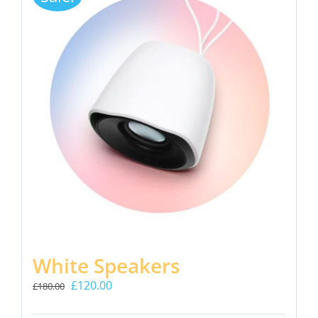
White Speakers
Il
Il
£
120.00
£
180.00
prezzo
prezzo
originale
attuale