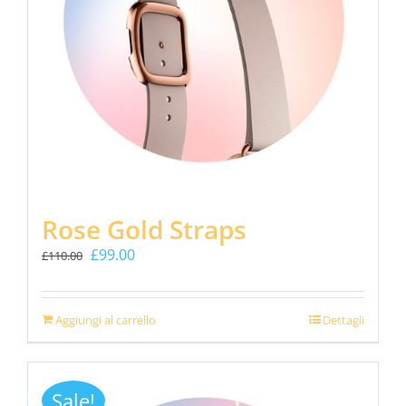
Rose Gold Straps
Il
Il
£
99.00
£
110.00
prezzo
prezzo
originale
attuale
era:
è:
Aggiungi al carrello
Dettagli
£110.00.
£99.00.
Sale!