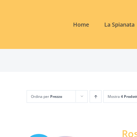
Salta
al
contenuto
Home
La Spianata
Ordina per
Prezzo
Mostra
4 Prodot
Ros