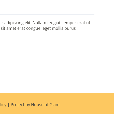
r adipiscing elit. Nullam feugiat semper erat ut
it amet erat congue, eget mollis purus
licy
|
Project by House of Glam