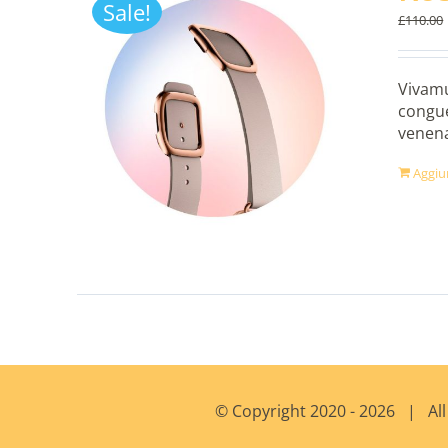
Sale!
£
110.00
Vivamu
congue
venena
Aggiun
© Copyright 2020 -
2026 | All 