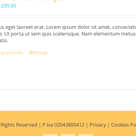
Il
Il
£
99.00
prezzo
prezzo
originale
attuale
era:
è:
s eget laoreet erat. Lorem ipsum dolor sit amet, consectetu
£110.00.
£99.00.
. Ut porta ut sem quis scelerisque. Nam elementum metus s
tis.
gi al carrello
Dettagli
Rights Reserved | P.Iva 02043800412 |
Privacy
|
Cookies Po