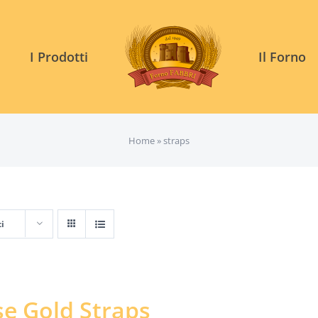
I Prodotti
Il Forno
Home
»
straps
ti
e Gold Straps