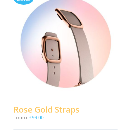
Rose Gold Straps
Il
Il
£
99.00
£
110.00
prezzo
prezzo
originale
attuale