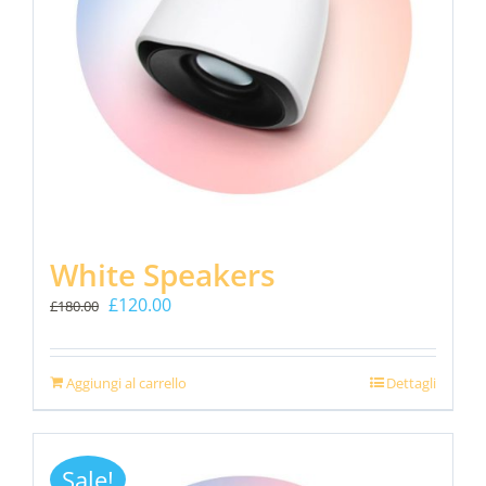
White Speakers
Il
Il
£
120.00
£
180.00
prezzo
prezzo
originale
attuale
era:
è:
Aggiungi al carrello
Dettagli
£180.00.
£120.00.
Sale!