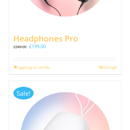
Headphones Pro
Il
Il
£
199.00
£
249.00
prezzo
prezzo
originale
attuale
era:
è:
Aggiungi al carrello
Dettagli
£249.00.
£199.00.
Sale!