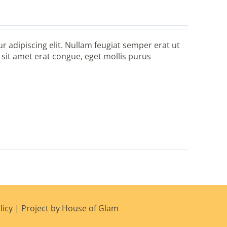
r adipiscing elit. Nullam feugiat semper erat ut
it amet erat congue, eget mollis purus
licy
|
Project by House of Glam