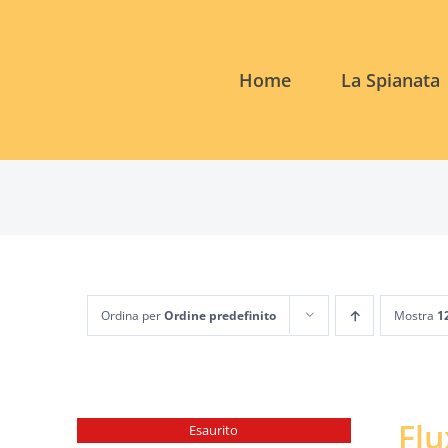
Salta
al
contenuto
Home
La Spianata
Ordina per
Ordine predefinito
Mostra
1
Fl
Esaurito