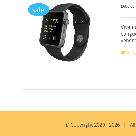
£
680.00
Sale!
Vivamu
congue
venena
Dettag
© Copyright 2020 -
2026 | All 