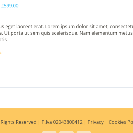
Il
Il
£
599.00
prezzo
prezzo
originale
attuale
era:
è:
s eget laoreet erat. Lorem ipsum dolor sit amet, consectetu
£680.00.
£599.00.
. Ut porta ut sem quis scelerisque. Nam elementum metus s
tis.
li
Rights Reserved | P.Iva 02043800412 |
Privacy
|
Cookies Po